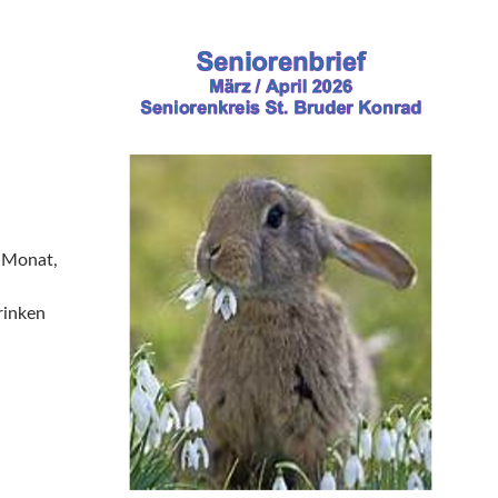
m Monat,
rinken