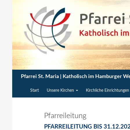
Zum
Inhalt
springen
Suchen
Pfarrei St. Maria | Katholisch im Hamburger W
Start
Unsere Kirchen
Kirchliche Einrichtungen
Pfarreileitung
PFARREILEITUNG BIS 31.12.2