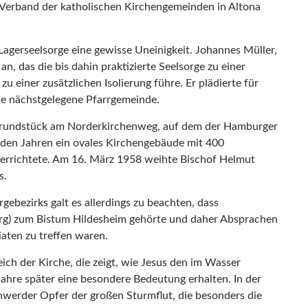
r Verband der katholischen Kirchengemeinden in Altona
Lagerseelsorge eine gewisse Uneinigkeit. Johannes Müller,
an, das die bis dahin praktizierte Seelsorge zu einer
 einer zusätzlichen Isolierung führe. Er plädierte für
ie nächstgelegene Pfarrgemeinde.
Grundstück am Norderkirchenweg, auf dem der Hamburger
enden Jahren ein ovales Kirchengebäude mit 400
 errichtete. Am 16. März 1958 weihte Bischof Helmut
s.
gebezirks galt es allerdings zu beachten, dass
rg) zum Bistum Hildesheim gehörte und daher Absprachen
aten zu treffen waren.
ch der Kirche, die zeigt, wie Jesus den im Wasser
Jahre später eine besondere Bedeutung erhalten. In der
werder Opfer der großen Sturmflut, die besonders die