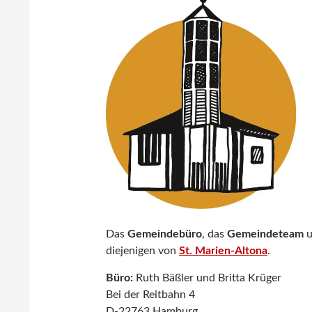
Das
Gemeindebüro
, das
Gemeindeteam
u
diejenigen von
St. Marien-Altona
.
Büro:
Ruth Bäßler und Britta Krüger
Bei der Reitbahn 4
D-22763 Hamburg