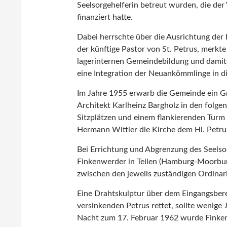
Seelsorgehelferin betreut wurden, die de
finanziert hatte.
Dabei herrschte über die Ausrichtung der 
der künftige Pastor von St. Petrus, merkte 
lagerinternen Gemeindebildung und damit zu
eine Integration der Neuankömmlinge in d
Im Jahre 1955 erwarb die Gemeinde ein 
Architekt Karlheinz Bargholz in den folg
Sitzplätzen und einem flankierenden Turm
Hermann Wittler die Kirche dem Hl. Petru
Bei Errichtung und Abgrenzung des Seelsor
Finkenwerder in Teilen (Hamburg-Moorbu
zwischen den jeweils zuständigen Ordinari
Eine Drahtskulptur über dem Eingangsberei
versinkenden Petrus rettet, sollte wenige 
Nacht zum 17. Februar 1962 wurde Finken