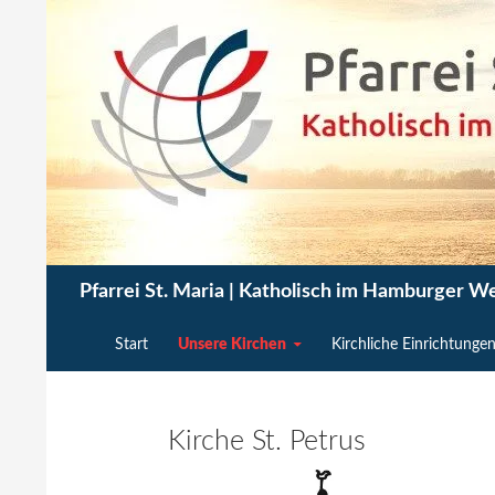
Zum
Inhalt
springen
Suchen
Pfarrei St. Maria | Katholisch im Hamburger W
Start
Unsere Kirchen
Kirchliche Einrichtunge
Kirche St. Petrus