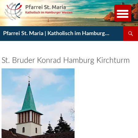
Zum
Inhalt
springen
Suchen
Pfarrei St. Maria | Katholisch im Hamburger Westen
St. Bruder Konrad Hamburg Kirchturm