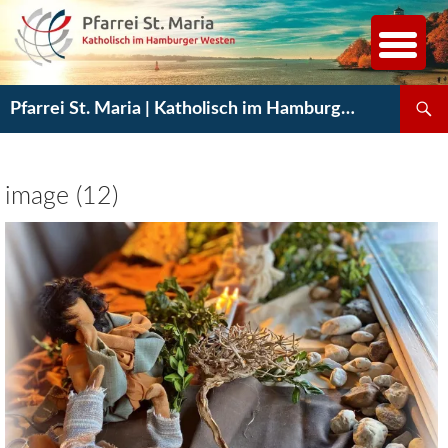
Zum
Inhalt
springen
Suchen
Pfarrei St. Maria | Katholisch im Hamburger Westen
image (12)