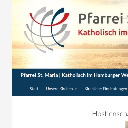
Zum
Inhalt
springen
Suchen
Pfarrei St. Maria | Katholisch im Hamburger W
Start
Unsere Kirchen
Kirchliche Einrichtungen
Hostienscha