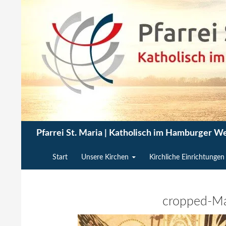
Zum
Inhalt
springen
Suchen
Pfarrei St. Maria | Katholisch im Hamburger W
Start
Unsere Kirchen
Kirchliche Einrichtungen
cropped-Mar