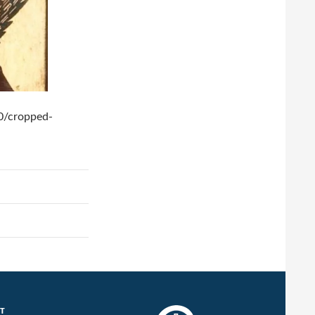
0/cropped-
PT