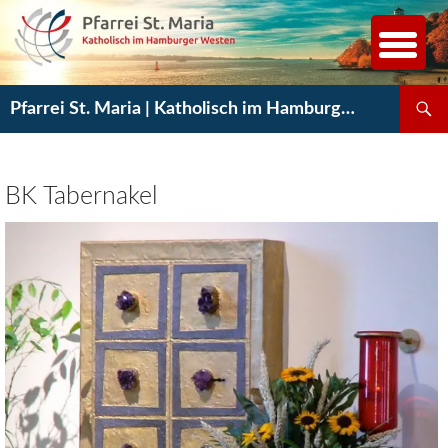
Zum
Inhalt
springen
Suchen
Pfarrei St. Maria | Katholisch im Hamburger Westen
BK Tabernakel