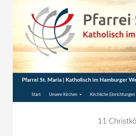
Zum
Inhalt
springen
Suchen
Pfarrei St. Maria | Katholisch im Hamburger W
Start
Unsere Kirchen
Kirchliche Einrichtungen
11 Christk