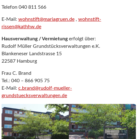
Telefon 040 811 566
E-Mail:
wohnstift@mariagruen.de
,
wohnstift-
rissen@kathhw.de
Hausverwaltung / Vermietung
erfolgt über:
Rudolf Müller Grundstücksverwaltungen e.K.
Blankeneser Landstrasse 15
22587 Hamburg
Frau C. Brand
Tel.: 040 – 866 905 75
E-Mail:
c.brand@rudolf-mueller-
grundstuecksverwaltungen.de